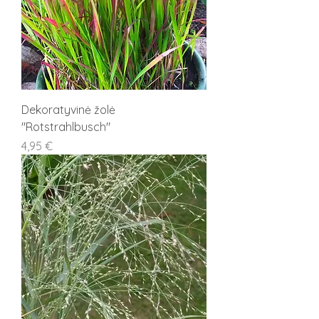
Dekoratyvinė žolė
"Rotstrahlbusch"
Kaina
4,95 €