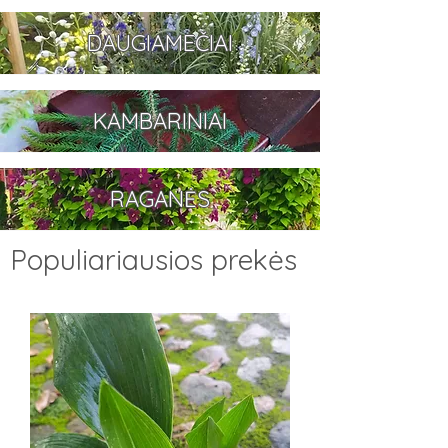
DAUGIAMEČIAI
KAMBARINIAI
RAGANĖS
Populiariausios prekės