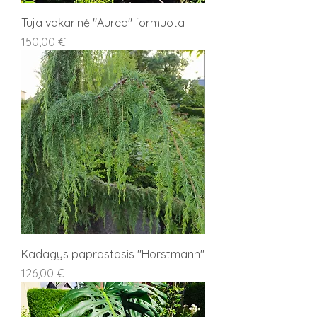
Tuja vakarinė "Aurea" formuota
Kaina
150,00 €
Kadagys paprastasis "Horstmann"
Kaina
126,00 €