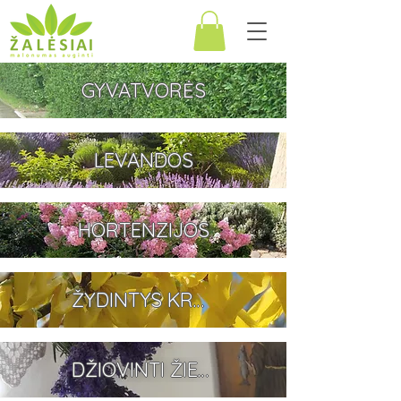
GYVATVORĖS
LEVANDOS
HORTENZIJOS
ŽYDINTYS KRŪMAI
DŽIOVINTI ŽIEDAI