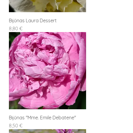
Bijūnas Laura Dessert
Kaina
8,80 €
Bijūnas "Mme. Emile Debatene"
Kaina
8,50 €