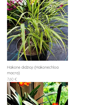
Hakonė didžioji (Hakonechloa
macra)
Kaina
7,60 €