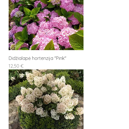
Didžialapė hortenzija "Pink"
Kaina
12,50 €