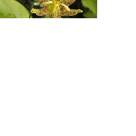
Kreivuoniai
5,20€