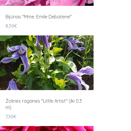
Bijūnas "Mme. Emile Debatene"
8,50€
Žolinės raganės "Little Artist" (iki 0.3
m)
7,50€