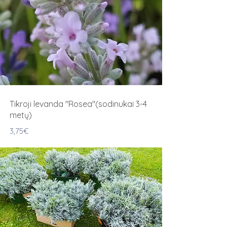
Tikroji levanda "Rosea"(sodinukai 3-4
metų)
3,75€