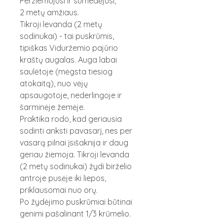
Peržiemojusi ir sumedėjusi,
2 metų amžiaus.
Tikroji levanda (2 metų
sodinukai) - tai puskrūmis,
tipiškas Viduržemio pajūrio
kraštų augalas. Auga labai
saulėtoje (mėgsta tiesiog
atokaitą), nuo vėjų
apsaugotoje, nederlingoje ir
šarminėje žemėje.
Praktika rodo, kad geriausia
sodinti anksti pavasarį, nes per
vasarą pilnai įsišaknija ir daug
geriau žiemoja. Tikroji levanda
(2 metų sodinukai) žydi birželio
antroje pusėje iki liepos,
priklausomai nuo orų.
Po žydėjimo puskrūmiai būtinai
genimi pašalinant 1/3 krūmelio.