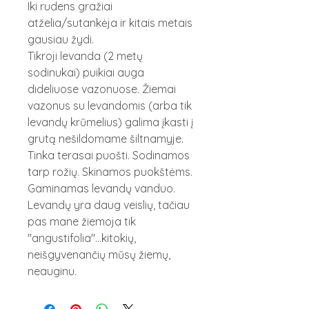
Iki rudens gražiai
atželia/sutankėja ir kitais metais
gausiau žydi.
Tikroji levanda (2 metų
sodinukai) puikiai auga
dideliuose vazonuose. Žiemai
vazonus su levandomis (arba tik
levandų krūmelius) galima įkasti į
grutą nešildomame šiltnamyje.
Tinka terasai puošti. Sodinamos
tarp rožių. Skinamos puokštėms.
Gaminamas levandų vanduo.
Levandų yra daug veislių, tačiau
pas mane žiemoja tik
"angustifolia"...kitokių,
neišgyvenančių mūsų žiemų,
neauginu.