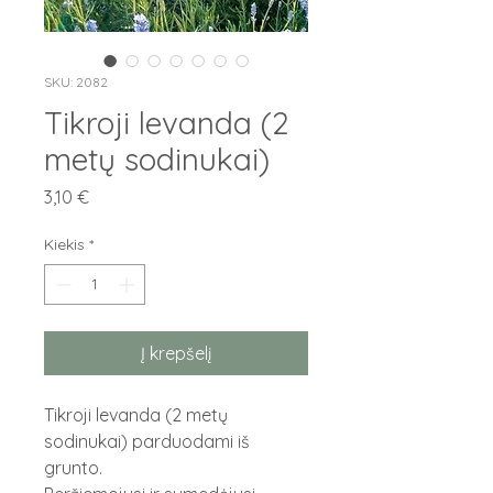
SKU: 2082
Tikroji levanda (2
metų sodinukai)
Price
3,10 €
Kiekis
*
Į krepšelį
Tikroji levanda (2 metų
sodinukai) parduodami iš
grunto.