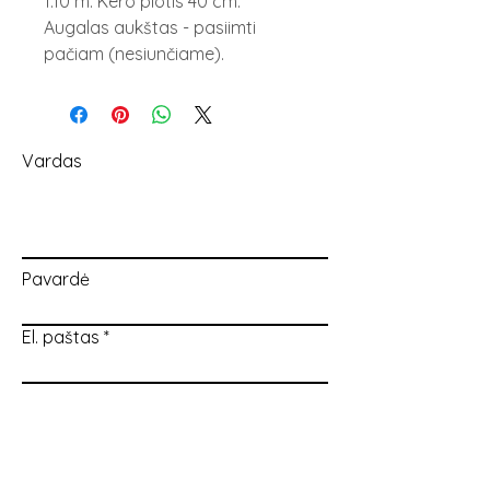
1.10 m. Kero plotis 40 cm.
Augalas aukštas - pasiimti
pačiam (nesiunčiame).
Vardas
Pavardė
El. paštas
Jūsų užklausa