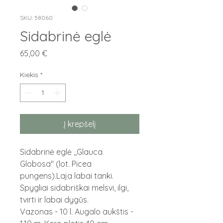
SKU: 58060
Sidabrinė eglė
Price
65,00 €
Kiekis
*
Į krepšelį
Sidabrinė eglė ,,Glauca
Globosa" (lot. Picea
pungens).Laja labai tanki.
Spygliai sidabriškai melsvi, ilgi,
tvirti ir labai dygūs.
Vazonas - 10 l. Augalo aukštis -