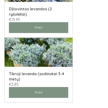
Džiovintos levandos (2 
ryšulėliai)
€13.95
Pirkti
Tikroji levanda (sodinukai 3-4 
metų)
€3.85
Pirkti