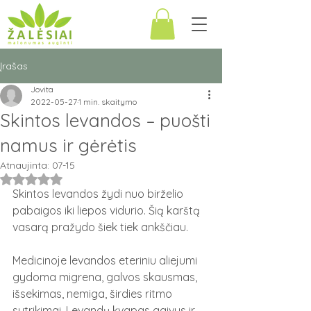
Įrašas
Jovita
2022-05-27
1 min. skaitymo
Skintos levandos – puošti
namus ir gėrėtis
Atnaujinta:
07-15
Įvertinta NaN iš 5 žvaigždučių.
Skintos levandos žydi nuo birželio 
pabaigos iki liepos vidurio. Šią karštą 
vasarą pražydo šiek tiek ankščiau.
Medicinoje levandos eteriniu aliejumi 
gydoma migrena, galvos skausmas, 
išsekimas, nemiga, širdies ritmo 
sutrikimai. Levandų kvapas gaivus ir 