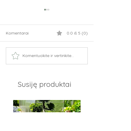
Komentarai
0.0 iš 5 (0)
Levandų genėj
Komentuokite ir vertinkite...
Levandų žydėjimas –
pats gražiausias metas
mūsų levandų sode
Susiję produktai