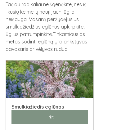
Tačiau radikaliai neišgenėkite, nes iš 
likusių kelmelių nauji jauni ūgliai 
neišauga. Vasarą peržydėjusius 
smulkiažiedžius eglūnus apkirpkite, 
ūglius patrumpinkite.Tinkamiausias 
metas sodinti eglūną yra ankstyvas 
pavasaris ar vėlyvas ruduo.
Smulkiažiedis eglūnas
Pirkti