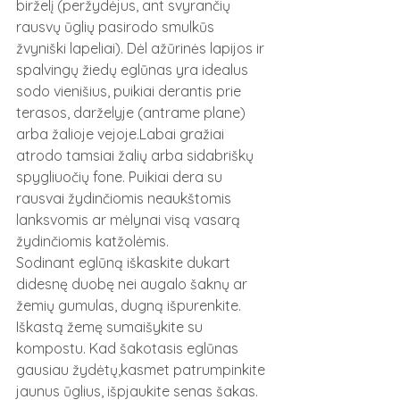
birželį (peržydėjus, ant svyrančių 
rausvų ūglių pasirodo smulkūs 
žvyniški lapeliai). Dėl ažūrinės lapijos ir 
spalvingų žiedų eglūnas yra idealus 
sodo vienišius, puikiai derantis prie 
terasos, darželyje (antrame plane) 
arba žalioje vejoje.Labai gražiai 
atrodo tamsiai žalių arba sidabriškų 
spygliuočių fone. Puikiai dera su 
rausvai žydinčiomis neaukštomis 
lanksvomis ar mėlynai visą vasarą 
žydinčiomis katžolėmis.
Sodinant eglūną iškaskite dukart 
didesnę duobę nei augalo šaknų ar 
žemių gumulas, dugną išpurenkite. 
Iškastą žemę sumaišykite su 
kompostu. Kad šakotasis eglūnas 
gausiau žydėtų,kasmet patrumpinkite 
jaunus ūglius, išpjaukite senas šakas. 