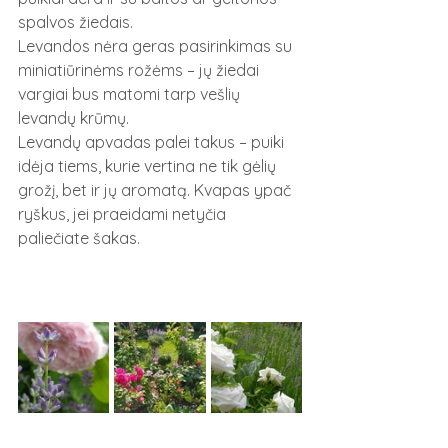
spalvos žiedais.
Levandos nėra geras pasirinkimas su 
miniatiūrinėms rožėms – jų žiedai 
vargiai bus matomi tarp vešlių 
levandų krūmų.  
Levandų apvadas palei takus – puiki 
idėja tiems, kurie vertina ne tik gėlių 
grožį, bet ir jų aromatą. Kvapas ypač 
ryškus, jei praeidami netyčia 
paliečiate šakas.  