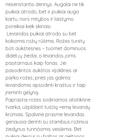
nesenstantis derinys. Augalai ne tik 
puikiai atrodo, bet ir puikiai auga 
kartu, nors mitybos ir laistymo 
poreikiai kiek skiriasi.  
 Levandos puikiai atrodo su bet 
kokiomis rožių rūšimis. Rožės turėtų 
būti aukštesnės – tuomet dominuos 
dideli jų žiedai, o levandos joms 
pasitarnaus kaip fonas. Jei 
pasodintos aukštos vijoklinės ar 
parko rožės, prieš jas galima 
levandomis apsodinti kraštus ir taip 
įrėminti gėlyną. 
Paprastai rožės sodinamos atsitiktine 
tvarka, užpildant tuščią =emę levandų 
krūmais. Spalvine prasme levandas 
geriausia derinti su stambius rožinius 
žiedynus turinčiomis veislėmis. Bet 
puikiai dera ir su baltos ar geltonos 