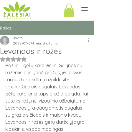
Įrašas
Jovita
2022-07-07
1 min. skaitymo
Levandos ir rožės
Įvertinta NaN iš 5 žvaigždučių.
Rožės – gėlių karalienės. Gėlynas su 
rožėmis bus ypač gražus, jei laisvus 
tarpus tarp krūmų užpildysite 
smulkiažiediais augalais. Levandos 
gėlių karalienei taps gražia palyda. Tai 
suteiks rožynui vizualinio užbaigtumo. 
Levandos yra daugiametis augalas 
su gražiais žiedais ir maloniu kvapu. 
Levandos ir rožės gėlių darželyje yra 
klasikinis, visada madingas, 