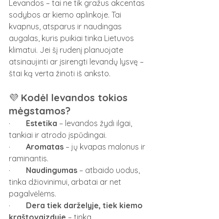
Levandos – tai ne tik gražus akcentas 
sodybos ar kiemo aplinkoje. Tai 
kvapnus, atsparus ir naudingas 
augalas, kuris puikiai tinka Lietuvos 
klimatui. Jei šį rudenį planuojate 
atsinaujinti ar įsirengti levandų lysvę – 
štai ką verta žinoti iš anksto.
💜 
Kodėl levandos tokios 
mėgstamos?
·        
Estetika
 – levandos žydi ilgai, 
tankiai ir atrodo įspūdingai.
·        
Aromatas
 – jų kvapas malonus ir 
raminantis.
·        
Naudingumas
 – atbaido uodus, 
tinka džiovinimui, arbatai ar net 
pagalvėlėms.
·        
Dera tiek darželyje, tiek kiemo 
kraštovaizdyje
 – tinka 