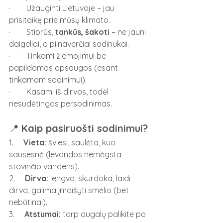
·        Užauginti Lietuvoje – jau 
prisitaikę prie mūsų klimato.
·        Stiprūs, 
tankūs, šakoti
 – ne jauni 
daigeliai, o pilnaverčiai sodinukai.
·        Tinkami žiemojimui be 
papildomos apsaugos (esant 
tinkamam sodinimui).
·        Kasami iš dirvos, todėl 
nesudėtingas persodinimas.
📍 
Kaip pasiruošti sodinimui?
1.     
Vieta:
 šviesi, saulėta, kuo 
sausesnė (levandos nemėgsta 
stovinčio vandens).
2.     
Dirva:
 lengva, skurdoka, laidi 
dirva, galima įmaišyti smėlio (bet 
nebūtinai).
3.     
Atstumai:
 tarp augalų palikite po 