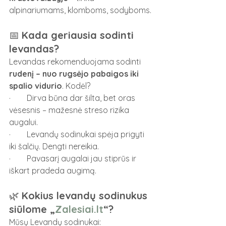
alpinariumams, klomboms, sodyboms.
📅 
Kada geriausia sodinti 
levandas?
Levandas rekomenduojama sodinti 
rudenį – nuo rugsėjo pabaigos iki 
spalio vidurio
. Kodėl?
·        Dirva būna dar šilta, bet oras 
vėsesnis – mažesnė streso rizika 
augalui.
·        Levandų sodinukai spėja prigyti 
iki šalčių. Dengti nereikia.
·        Pavasarį augalai jau stiprūs ir 
iškart pradeda augimą.
🌿 
Kokius levandų sodinukus 
siūlome „
Zalesiai.lt
“?
Mūsų Levandų sodinukai: