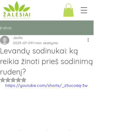
Įrašas
Jovita
2025-07-09
1 min. skaitymo
Levandų sodinukai: ką
reikia žinoti prieš sodinimą
rudenį?
Įvertinta NaN iš 5 žvaigždučių.
https://youtube.com/shorts/_z5uco6q-3w