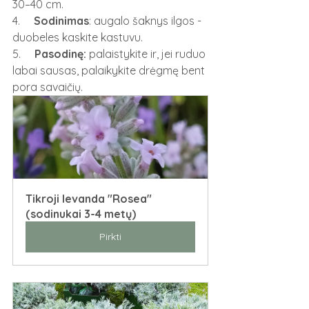
30–40 cm.
4.     
Sodinimas
: augalo šaknys ilgos - 
duobeles kaskite kastuvu.
5.     
Pasodinę:
 palaistykite ir, jei ruduo 
labai sausas, palaikykite drėgmę bent 
pora savaičių.
Tikroji levanda "Rosea"
(sodinukai 3-4 metų)
Pirkti