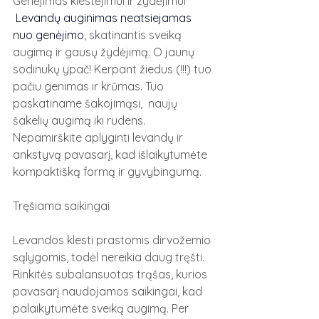
Genėjimas klestėjimui ir žydėjimui
Levandų auginimas neatsiejamas 
nuo genėjimo
, skatinantis sveiką 
augimą ir gausų žydėjimą. O jaunų 
sodinukų ypač! Kerpant žiedus (!!!) tuo 
pačiu genimas ir krūmas. Tuo 
paskatiname šakojimąsi,  naujų 
šakelių augimą iki rudens. 
Nepamirškite aplyginti levandų ir 
ankstyvą pavasarį, kad išlaikytumėte 
kompaktišką formą ir gyvybingumą.
Tręšiama saikingai
Levandos klesti prastomis dirvožemio 
sąlygomis, todėl nereikia daug tręšti. 
Rinkitės subalansuotas trąšas, kurios 
pavasarį naudojamos saikingai, kad 
palaikytumėte sveiką augimą. Per 