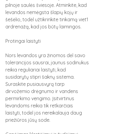
pilnoje saulės šviesoje. Atminkite, kad 
levandos nemėgsta šlapių kojų ir 
šešėlio, todėl užtikrinkite tinkamą viet1 
ardrenažą, kad jos būtų laimingos.
Protingai laistyti
Nors levandos yra žinomos dėl savo 
tolerancijos sausrai, jaunus sodinukus 
reikia reguliariai laistyti, kad 
susidarytų stipri šaknų sistema. 
Suraskite pusiausvyrą tarp 
dirvožemio drėgnumo ir vandens 
permirkimo vengimo. Įsitvirtinus 
levandoms reikia tik retkarčiais 
laistyti, todėl jos nereikalauja daug 
priežiūros jūsų sode.