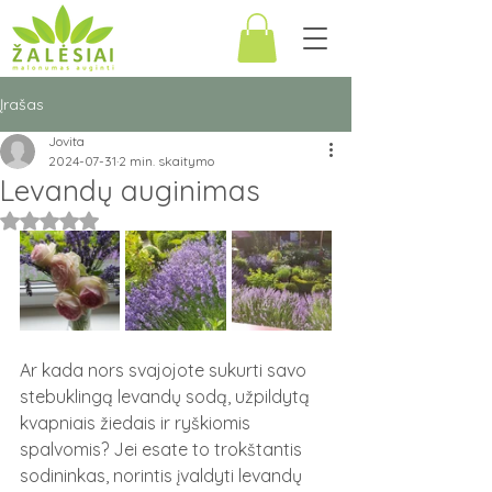
Įrašas
Jovita
2024-07-31
2 min. skaitymo
Levandų auginimas
Įvertinta NaN iš 5 žvaigždučių.
Ar kada nors svajojote sukurti savo 
stebuklingą levandų sodą, užpildytą 
kvapniais žiedais ir ryškiomis 
spalvomis? Jei esate to trokštantis 
sodininkas, norintis įvaldyti levandų 