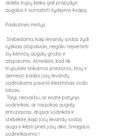
didelis trąšų kiekis gali pražudyti 
augalus ir sumažinti žydėjimo kvapą.
Paskutinės mintys
 Stebėdama, kaip levandų sodas žydi 
ryškiais atspalviais, negaliu neįvertinti 
šių kerinčių augalų grožio ir 
atsparumo. Atminkite, kad tik 
truputėlis tinkamos priežiūros, žinių ir 
dėmesio padės jūsų levandų 
sodinukams pavirsti klestinčiais sodo 
lobiais.
 Taigi, nesvarbu, ar esate patyręs 
sodininkas, ar naujokas augalų 
entuziastas, drąsiai sodinkite ir 
stebėkite, kaip jūsų levandų sodas 
auga ir klesti prieš jūsų akis. Smagaus 
sodininkavimo !