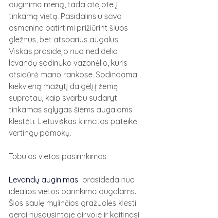
auginimo meną, tada atėjote į 
tinkamą vietą. Pasidalinsiu savo 
asmenine patirtimi prižiūrint šiuos 
gležnus, bet atsparius augalus.
Viskas prasidėjo nuo nedidelio 
levandų sodinuko vazonėlio, kuris 
atsidūrė mano rankose. Sodindama 
kiekvieną mažytį daigelį į žemę 
supratau, kaip svarbu sudaryti 
tinkamas sąlygas šiems augalams 
klestėti. Lietuviškas klimatas pateikė 
vertingų pamokų.
Tobulos vietos pasirinkimas
Levandų auginimas
  prasideda nuo 
idealios vietos parinkimo augalams. 
Šios saulę mylinčios gražuolės klesti 
gerai nusausintoje dirvoje ir kaitinasi 