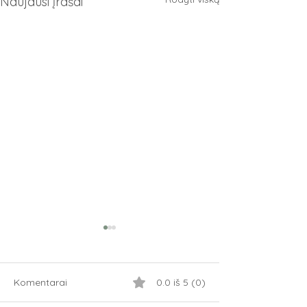
Naujausi įrašai
Komentarai
0.0 iš 5 (0)