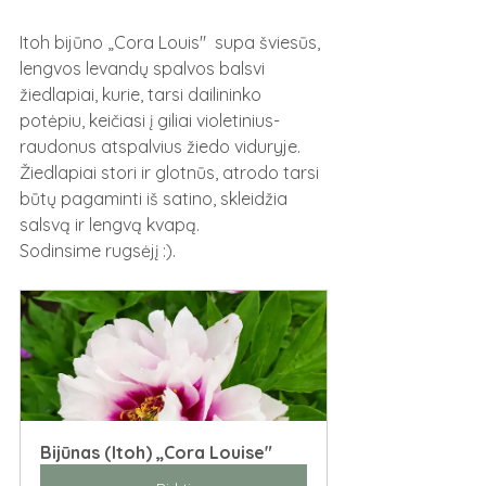
Itoh bijūno „Cora Louis"  supa šviesūs, 
lengvos levandų spalvos balsvi 
žiedlapiai, kurie, tarsi dailininko 
potėpiu, keičiasi į giliai violetinius-
raudonus atspalvius žiedo viduryje. 
Žiedlapiai stori ir glotnūs, atrodo tarsi 
būtų pagaminti iš satino, skleidžia 
salsvą ir lengvą kvapą. 
Sodinsime rugsėjį :).
Bijūnas (Itoh) „Cora Louise"