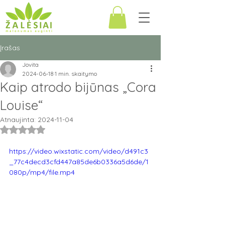
Įrašas
Jovita
2024-06-18
1 min. skaitymo
Kaip atrodo bijūnas „Cora
Louise“
Atnaujinta:
2024-11-04
Įvertinta NaN iš 5 žvaigždučių.
https://video.wixstatic.com/video/d491c3
_77c4decd3cfd447a85de6b0336a5d6de/1
080p/mp4/file.mp4