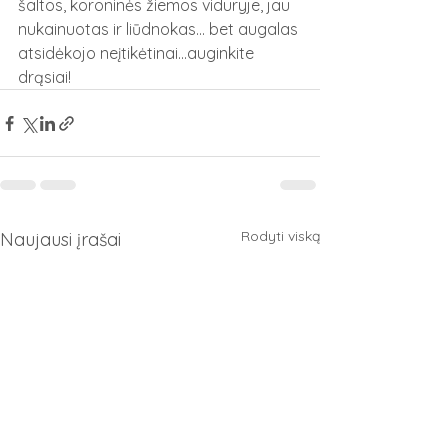
šaltos, koroninės žiemos viduryje, jau 
nukainuotas ir liūdnokas...
 bet augalas 
atsidėkojo neįtikėtinai...auginkite 
drąsiai!
Rodyti viską
Naujausi įrašai