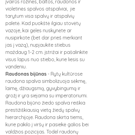
įvairūs rožinės, baltos, raudonos ir 
violetinės spalvos atspalviai,  jie 
tarytum visa spalvų ir atspalvių 
paletė. Kad puokštė ilgiau stovėtų 
vazoje, kai gėles nuskynėte ar 
nusipirkote (bet dar prieš merkiant 
jas į vazą), nupjaukite stiebus 
maždaug 1-2 cm. įstrižai ir pašalinkite 
visus lapus nuo stiebo, kurie liesis su 
vandeniu.
Raudonas bijūnas
 - Rytų kultūrose 
raudona spalva simbolizuoja sėkmę, 
laimę, džiaugsmą, gyvybingumą ir 
grožį ir yra siejama su imperatoriumi. 
Raudona bijūno žiedo spalva reiškia 
prestižiškiausią vietą žiedų spalvų 
hierarchijoje. Raudona skirta tiems, 
kurie pakilo į viršų ir pasiekė galios bei 
valdžios pozicijas. Todėl raudonų 