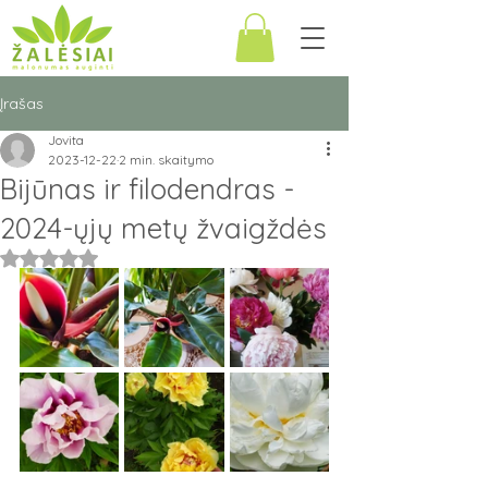
Įrašas
Jovita
2023-12-22
2 min. skaitymo
Bijūnas ir filodendras -
2024-ųjų metų žvaigždės
Įvertinta NaN iš 5 žvaigždučių.