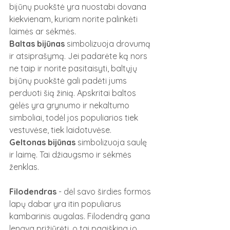
bijūnų puokštė yra nuostabi dovana 
kiekvienam, kuriam norite palinkėti 
laimės ar sėkmės.
Baltas bijūnas
 simbolizuoja drovumą 
ir atsiprašymą. Jei padarėte ką nors 
ne taip ir norite pasitaisyti, baltųjų 
bijūnų puokštė gali padėti jums 
perduoti šią žinią. Apskritai baltos 
gėlės yra grynumo ir nekaltumo 
simboliai, todėl jos populiarios tiek 
vestuvėse, tiek laidotuvėse.
Geltonas bijūnas
 simbolizuoja saulę 
ir laimę. Tai džiaugsmo ir sėkmės 
ženklas.
Filodendras 
- dėl savo širdies formos 
lapų dabar yra itin populiarus 
kambarinis augalas. Filodendrą gana 
lengva prižiūrėti, o tai paaiškina jo 