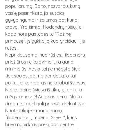
populiarumą. Be to, nesvarbu, kurią 
veislę pasirinksite, jis suteiks 
gyvybingumo ir žalumos bet kuriai 
erdvei. Yra šimtai filodendrų rūšių, jei 
kada nors pastebėsite "Rožinę 
princesę", įsigykite ją kuo greičiau - jis 
retas.
Nepriklausomai nuo rūšies, filodendrų 
priežiūros reikalavimai yra gana 
minimalūs. Apskritai jie mėgsta šiek 
tiek saulės, bet ne per daug, o tai 
puiku, jei kambarys nėra labai šviesus. 
Netiesioginė šviesa iš tikrųjų jam yra 
mėgstamesnė! Augalas gerai išlaiko 
drėgmę, todėl gali prireikti drėkintuvo.
Nuotraukoje - mano namų 
filodendras 
„Imperial Green“, kuris 
buvo nupirktas prekybos centre 