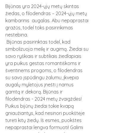
Bijūnas yra 2024-ųjų metų skintas 
žiedas, o filodendras – 2024-ųjų metų 
kambarinis  augalas. Abu nepaprastai 
gražūs, todėl toks pasirinkimas 
nestebina.
 Bijūnas pasirinktas todėl, kad 
simbolizuoja meilę ir augimą. Žiedai su 
savo ryškiais ir subtiliais žiedlapiais 
yra puikus gestas romantiškoms ir 
šventinėms progoms, o filodendras 
su savo įspūdingu žalumu, įkvepia 
augalų mylėtojus įnešti į namus 
gamtą ir dekorą. Bijūnas ir 
filodendras - 2024 metų žvaigždės!
Puikus bijūnų žiedai tokie kvapą 
gniaužiantys, kad nesinori puokštėje 
turėti kitų žiedų. Iš esmės, puokštes 
nepaprastai lengva formuoti! Galimi 