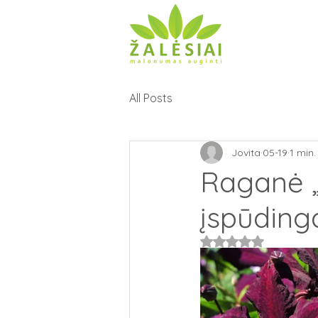
All Posts
Jovita
05-19
1 min
Raganė „
įspūdinga
Įvertinta NaN iš 5 