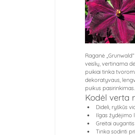
Raganė „Grunwald“ (
veislių, vertinama dėl
puikiai tinka tvorom
dekoratyvaus, lengv
puikus pasirinkimas.
Kodėl verta 
Dideli, ryškūs vio
Ilgas žydėjimo 
Greitai augantis
Tinka sodinti pr