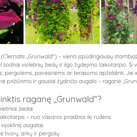
Clematis „Grunwald“) – viena įspūdingiausių stambiaž
 sodriai violetinių žiedų ir ilgo žydėjimo laikotarpio. Ši v
s, pergolėms, pavėsinėms ar terasoms apželdinti. Jei i
ai prižiūrimo ir gausiai žydinčio augalo – raganė „Gru
rinktis raganę „Grunwald“?
letiniai žiedai
laikotarpis – nuo vasaros pradžios iki rudens
 vijoklinis augalas
ie tvorų, arkų ir pergolių