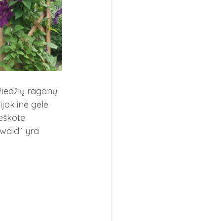
iedžių raganų 
ijoklinė gėlė 
eškote 
nwald“ yra 