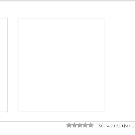
Įvertinta 0 iš 5 žvaigždučių.
Kol kas nėra įvert