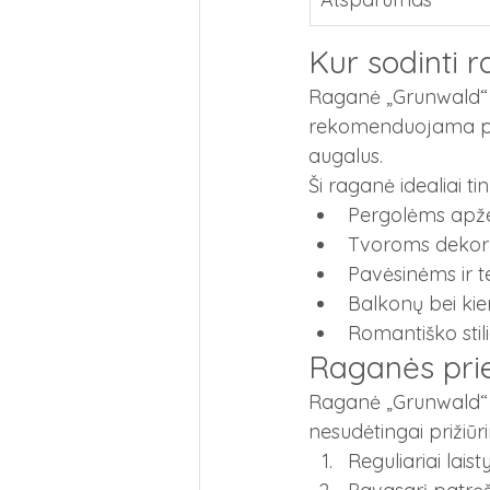
Kur sodinti 
Raganė „Grunwald“ g
rekomenduojama pala
augalus.
Ši raganė idealiai ti
Pergolėms apže
Tvoroms dekor
Pavėsinėms ir 
Balkonų bei ki
Romantiško sti
Raganės prie
Raganė „Grunwald“ (
nesudėtingai prižiū
Reguliariai lais