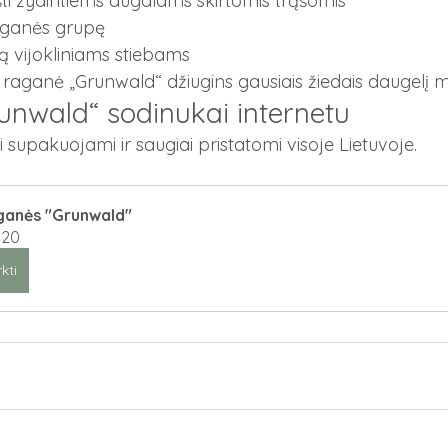
ti žydintiems augalams skirtomis trąšomis
aganės grupę
mą vijokliniams stiebams
 raganė „Grunwald“ džiugins gausiais žiedais daugelį m
nwald“ sodinukai internetu
 supakuojami ir saugiai pristatomi visoje Lietuvoje.
anės "Grunwald"
.20
rkti