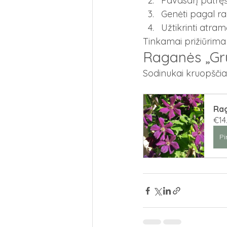
Pavasarį patręš
Genėti pagal r
Užtikrinti atra
Tinkamai prižiūrima
Raganės „Gru
Sodinukai kruopščiai
Rag
€14
Pi