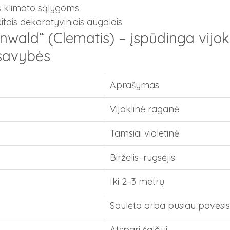
s klimato sąlygoms
kitais dekoratyviniais augalais
wald“ (Clematis) – įspūdinga vijokl
 savybės
Aprašymas
Vijoklinė raganė
Tamsiai violetinė
Birželis–rugsėjis
Iki 2–3 metrų
Saulėta arba pusiau pavėsis
Atspari šalčiui