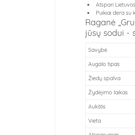
Atspari Lietuvo
Puikiai dera su 
Raganė „Grun
jūsų sodui -
Savybė
Augalo tipas
Žiedų spalva
Žydėjimo laikas
Aukštis
Vieta
Atsparumas