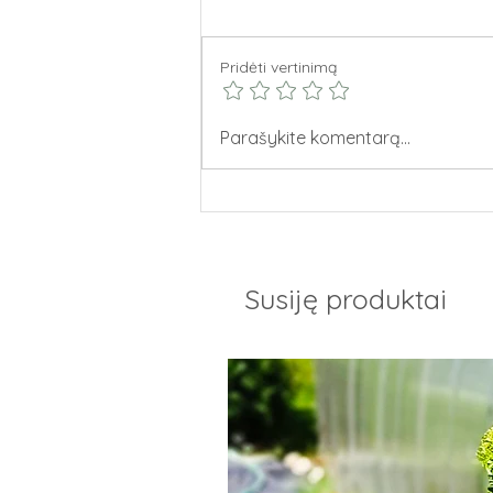
Pridėti vertinimą
Raganė "Griunvald"-
Parašykite komentarą...
vertikalus žydėjimas
Susiję produktai