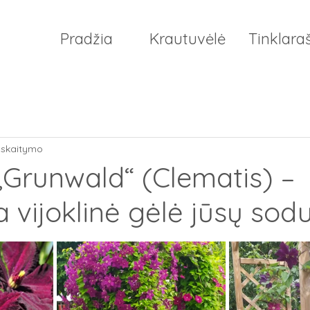
Pradžia
Krautuvėlė
Tinklaraš
. skaitymo
Grunwald“ (Clematis) –
 vijoklinė gėlė jūsų sodu
žvaigždučių.