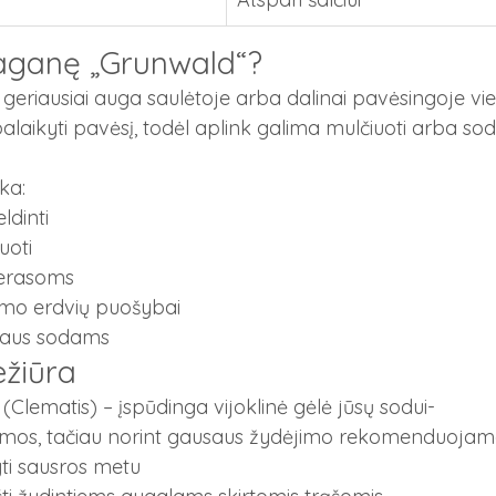
raganę „Grunwald“?
eriausiai auga saulėtoje arba dalinai pavėsingoje vie
ikyti pavėsį, todėl aplink galima mulčiuoti arba sod
nka:
ldinti
uoti
terasoms
emo erdvių puošybai
liaus sodams
žiūra
Clematis) – įspūdinga vijoklinė gėlė jūsų sodui-
rimos, tačiau norint gausaus žydėjimo rekomenduojam
tyti sausros metu