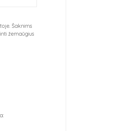
toje. Šaknims 
inti žemaūgius 
a: